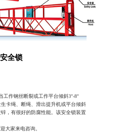
安全锁
作钢丝断裂或工作平台倾斜3°-8°
发生卡绳、断绳、滑出提升机或平台倾斜
镀锌，有很好的防腐性能。该安全锁装置
迎大家来电咨询。