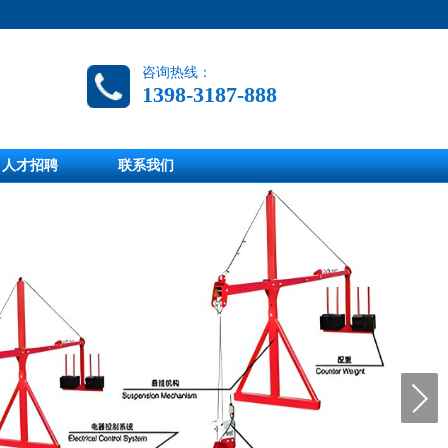
咨询热线：
1398-3187-888
人才招聘
联系我们