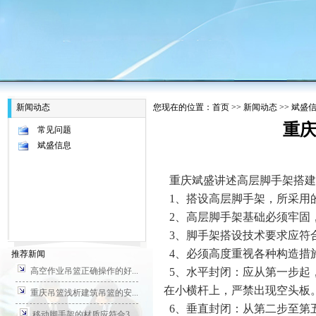
新闻动态
您现在的位置：
首页
>>
新闻动态
>>
斌盛
重
常见问题
斌盛信息
重庆斌盛讲述高层脚手架搭建
1、搭设高层脚手架，所采用
2、高层脚手架基础必须牢固
3、脚手架搭设技术要求应符
4、必须高度重视各种构造措
推荐新闻
高空作业吊篮正确操作的好...
5、水平封闭：应从第一步起
在小横杆上，严禁出现空头板
重庆吊篮浅析建筑吊篮的安...
6、垂直封闭：从第二步至第五
移动脚手架的材质应符合3...