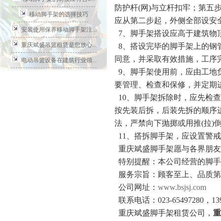
防护杆(网)与立杆扣牢；第
移动脚手架的选择技巧
应从第二步起，外侧全部设安
安装使用保养移动脚手架注...
7、脚手架搭设应高于建筑物顶
重庆斌盛吊篮租赁是您放心...
8、搭设完毕的脚手架上的钢
同意，并采取有效措施，工序
电动吊篮设备在建筑行业领...
9、脚手架使用前，应由工地
要管理、检查和保修，并定期
10、脚手架拆除时，应先检
按先装后拆，后装先拆的顺序
法，严禁向下抛掷或用推(拉)
11、搭拆脚手架，应设置警
重庆斌盛脚手架愿与各界朋友
特别提醒：本公司经营的脚手
服务宗旨：顾客至上、品质第
公司网址：
www.bsjsj.com
联系电话：023-65497280，139
重庆斌盛脚手架租赁公司，
重