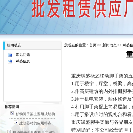
新闻动态
您现在的位置：
首页
>>
新闻动态
>>
斌盛
常见问题
斌盛信息
重庆斌盛概述移动脚手架的五
1.用于楼宇，厅堂，桥梁，
2.作高层建筑的内外排栅脚手
3.用于机电安装，船体修造
4.利用脚手架配上简易屋架，
推荐新闻
移动脚手架主要组成结构
5.用于搭设临时的观礼台和看
重庆斌盛脚手架愿与各界朋友
建筑器材的应用特点
特别提醒：本公司经营的脚手
移动脚手架具有价惠实用安...