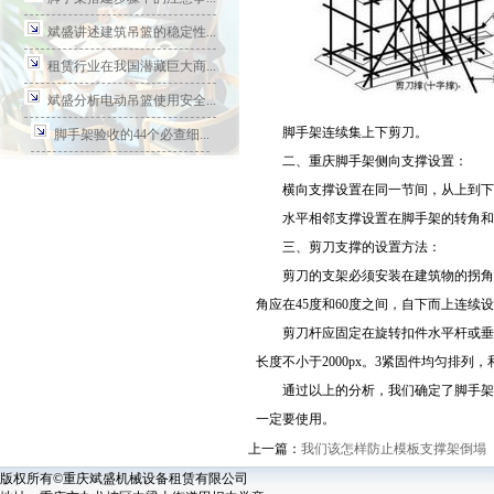
斌盛讲述建筑吊篮的稳定性...
租赁行业在我国潜藏巨大商...
斌盛分析电动吊篮使用安全...
脚手架连续集上下剪刀。
脚手架验收的44个必查细...
二、重庆脚手架侧向支撑设置：
横向支撑设置在同一节间，从上到下
水平相邻支撑设置在脚手架的转角和
三、剪刀支撑的设置方法：
剪刀的支架必须安装在建筑物的拐角处。
角应在45度和60度之间，自下而上连续
剪刀杆应固定在旋转扣件水平杆或垂直杆
长度不小于2000px。3紧固件均匀排列
通过以上的分析，我们确定了脚手架为
一定要使用。
上一篇：
我们该怎样防止模板支撑架倒塌
版权所有©重庆斌盛机械设备租赁有限公司