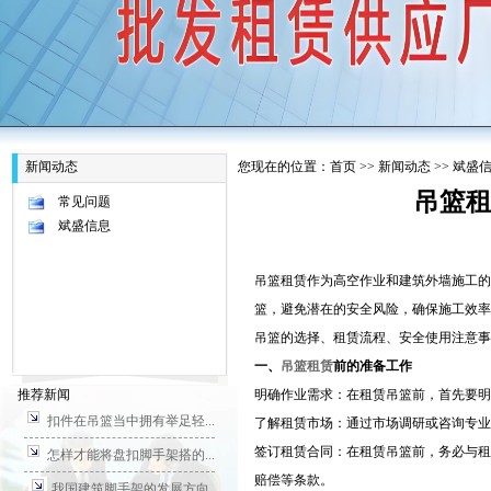
新闻动态
您现在的位置：
首页
>>
新闻动态
>>
斌盛
吊篮
常见问题
斌盛信息
吊篮租赁作为高空作业和建筑外墙施工的
篮，避免潜在的安全风险，确保施工效率
吊篮的选择、租赁流程、安全使用注意事
一、
吊篮租赁
前的准备工作‌
推荐新闻
‌明确作业需求‌：在租赁吊篮前，首先
扣件在吊篮当中拥有举足轻...
‌了解租赁市场‌：通过市场调研或咨询
‌签订租赁合同‌：在租赁吊篮前，务必
怎样才能将盘扣脚手架搭的...
赔偿等条款。
我国建筑脚手架的发展方向