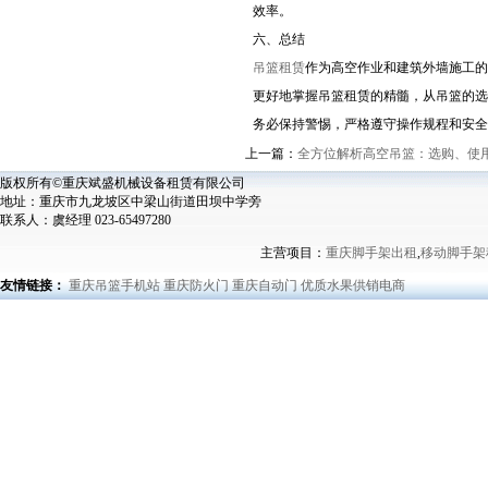
效率。
‌六、总结‌
吊篮租赁
作为高空作业和建筑外墙施工的
更好地掌握吊篮租赁的精髓，从吊篮的选
务必保持警惕，严格遵守操作规程和安全
上一篇：
全方位解析高空吊篮：选购、使
版权所有©重庆斌盛机械设备租赁有限公司
地址：重庆市九龙坡区中梁山街道田坝中学旁
联系人：虞经理 023-65497280
主营项目：
重庆脚手架出租
,
移动脚手架
友情链接：
重庆吊篮手机站
重庆防火门
重庆自动门
优质水果供销电商