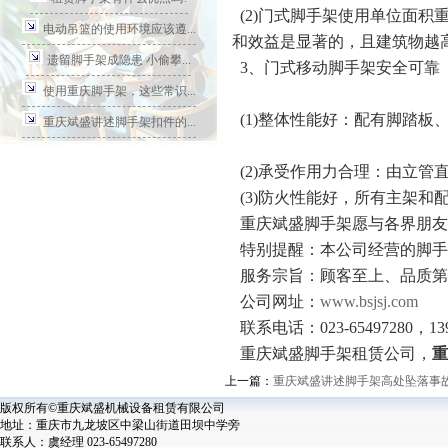
(2)门式脚手架使用单位面积重
电动吊篮的使用环境应该遵...
和效益是显著的，且建筑物越
遗留脚手架成隐患 小偷攀...
3、门式移动脚手架安全可靠
使用重庆脚手架，这些常识...
(1)整体性能好：配有脚踏
重庆斌盛讲述脚手架扣件的...
(2)承受作用力合理：由立管
(3)防火性能好，所有主架和
重庆斌盛脚手架愿与各界朋友
特别提醒：本公司经营的脚手
服务宗旨：顾客至上、品质第
公司网址：
www.bsjsj.com
联系电话：023-65497280，139
重庆斌盛脚手架租赁公司，
重
上一篇：
重庆斌盛讲述脚手架高处坠落事
版权所有©重庆斌盛机械设备租赁有限公司
地址：重庆市九龙坡区中梁山街道田坝中学旁
联系人：虞经理 023-65497280