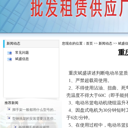
新闻动态
您现在的位置：
首页
>>
新闻动态
>>
斌盛
重
常见问题
斌盛信息
重庆斌盛讲述判断电动吊篮质
1、严禁超载荷使用。
2、不得使用沾油、扭曲、死
壳温度不得大于60C（即手能
3、电动吊篮电动机绕组温升不
推荐新闻
脚手架一般都用什么型号的...
4、因盘式电机为30分钟短时
于6次/分钟。
型钢挑架的安装需要注意些...
5、在使用过程中，电动吊篮
外墙脚手架搭设规范