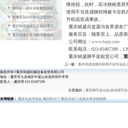
降按钮，此时，应冷静检查荷
脚手架一般应采取刚性固定...
使用不当造成钢丝绳被卡在机
对脚手架的拆除应注意些什...
升机或造成事故。
重庆脚手架施工人员须遵守...
重庆斌盛吊篮愿与各界朋友广
服务宗旨：顾客至上、品质第
重庆斌盛吊篮提醒大家该如...
公司网址：
www.bsjsj.com
联系电话：023-65497280，139
重庆斌盛脚手架租赁公司，
重
上一篇：
重庆斌盛提醒拆除脚手架应该由
版权所有©重庆斌盛机械设备租赁有限公司
地址：重庆市九龙坡区中梁山街道田坝中学旁
联系人：虞经理 023-65497280
主营项目：
重庆脚手架出租
,
移动脚手架
友情链接：
重庆吊篮手机站
重庆防火门
重庆自动门
优质水果供销电商