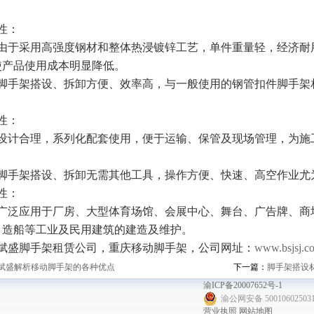
性：
由于采用高强度钢材和整体热浸镀锌工艺，单件重量轻，经济耐
使产品使用成本明显降低。
脚手架搭设、拆卸方便、效率高，与一般使用的钢管扣件脚手架相比
。
性：
设计合理，系列化配套使用，便于运输、保管及现场管理，为施
脚手架搭设、拆卸无需其他工具，操作方便、快速、高空作业尤
性：
广泛应用于厂房、大型体育场馆、会展中心、舞台、广告牌、商
、造船等工业及民用建筑的建造及维护。
斌盛脚手架租赁公司，重庆移动脚手架，公司网址：
www.bsjsj.c
斌盛解析移动脚手架的各种优点
下一篇：
脚手架搭设
渝ICP备20007652号-1
渝公网安备 50010602503
营业执照
网站地图