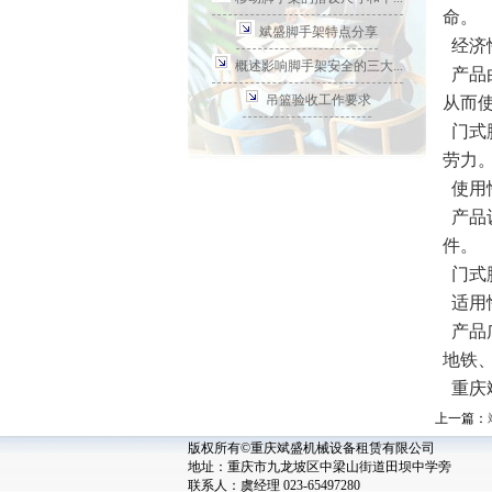
命。
斌盛脚手架特点分享
经济
概述影响脚手架安全的三大...
产品
吊篮验收工作要求
从而
门式
劳力
使用
产品
件。
门式
适用
产品
地铁
重庆
上一篇：
版权所有©重庆斌盛机械设备租赁有限公司
地址：重庆市九龙坡区中梁山街道田坝中学旁
联系人：虞经理 023-65497280