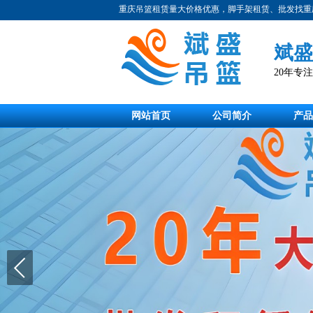
重庆吊篮租赁量大价格优惠，脚手架租赁、批发找重
斌盛
20年专
网站首页
公司简介
产品