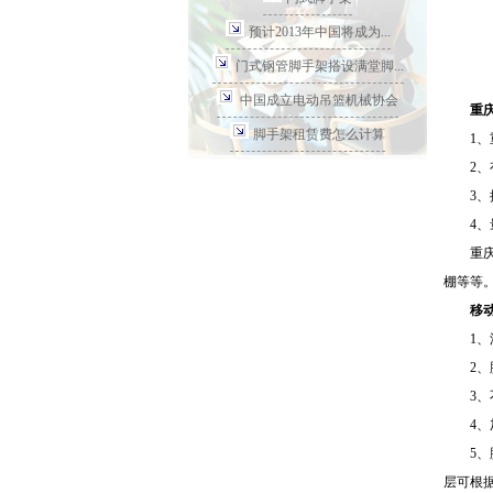
预计2013年中国将成为...
门式钢管脚手架搭设满堂脚...
中国成立电动吊篮机械协会
重庆脚
脚手架租赁费怎么计算
1、重
2、有
3、搭
4、量
重庆脚
棚等等。
移动脚
1、淬
2、脚
3、不
4、加
5、脚
层可根据