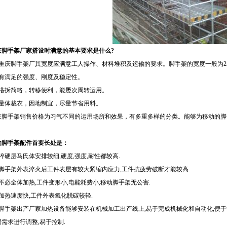
手架厂家搭设时满意的基本要求是什么?
庆脚手架厂其宽度应满意工人操作、材料堆积及运输的要求。脚手架的宽度一般为2m左
满足的强度、刚度及稳定性。
拆简略，转移便利，能屡次周转运用。
体裁衣，因地制宜，尽量节省用料。
手架销售价格为习气不同的运用场所和效果，有多重多样的分类。能够为移动的脚
​
手架配件首要长处是：
硬层马氏体安排较细,硬度,强度,耐性都较高.
手架外表淬火后工件表层有较大紧缩内应力,工件抗疲劳破断才能较高.
必全体加热,工件变形小,电能耗费小,移动脚手架无公害.
热速度快,工件外表氧化脱碳较轻.
手架出产厂家加热设备能够安装在机械加工出产线上,易于完成机械化和自动化,便于管理
需求进行调整,易于控制.