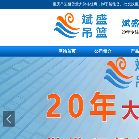
重庆吊篮租赁量大价格优惠，脚手架租赁、批发找重
斌盛
20年专
网站首页
公司简介
产品