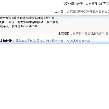
接受作用力合理：由立管直接笔直接受
上一篇：
浅谈重庆脚手架中热轧钢管的优
版权所有©重庆斌盛机械设备租赁有限公司
地址：重庆市九龙坡区中梁山街道田坝中学旁
联系人：虞经理 023-65497280
主营项目：
重庆脚手架出租
,
移动脚手架
友情链接：
重庆吊篮手机站
重庆防火门
重庆自动门
优质水果供销电商