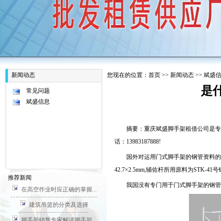
新闻动态
您现在的位置：
首页
>>
新闻动态
>>
斌盛
是
常见问题
斌盛信息
摘要：重庆斌盛脚手架租借公司是专业
话：13983187888!
国外对运用门式脚手架的钢管资料的原料
42.7×2.5mm,辅佐杆所用原料为STK-41号钢,
推荐新闻
我国没有专门用于门式脚手架的钢管，
在高空作业时应正确的掌握...
建筑吊篮的分类及选择
脚手架销售专家解读脚手架...