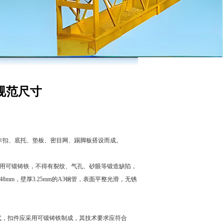
规范尺寸
卡扣、底托、垫板、密目网、踢脚板搭设而成。
用可锻铸铁，不得有裂纹、气孔、砂眼等锻造缺陷，
mm，壁厚3.25mm的A3钢管，表面平整光滑，无锈
式，扣件应采用可锻铸铁制成，其技术要求应符合