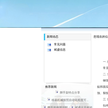
新闻动态
您现在的位
常见问题
斌盛信息
一. 
常见的
二. 
钢管脚
推荐新闻
贴和面应
脚手架特点分享
蚀、裂
三. 
移栽机械按照自动化程度可...
扣件是
脚手架使用说明
斌盛元旦祝福