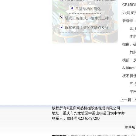
GB1
吊篮结构的简化
力;对
塔式、碗扣式、扣件式三种...
管端部，
碗扣式脚手架的优缺点及适...
四. 
木脚手板
扭曲、
竹脚手
横筋一反
8-10
板不得
五. 
平网的宽
上一篇：
版权所有©重庆斌盛机械设备租赁有限公司
地址：重庆市九龙坡区中梁山街道田坝中学旁
联系人：虞经理 023-65497280
主营项