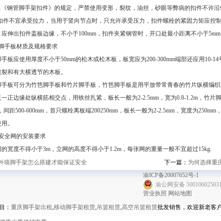
5831《钢管脚手架扣件》的规定，严禁使用变形，裂纹，油丝，砂眼等弊病的扣件不许
接扣件不宜承受拉力，当用于竖向节点时，只允许承受压力，扣件螺栓的紧固力矩应控制在
应伸出扣件盖板边缘，不小于100mm，扣件夹紧钢管时，开口处最小距离不小于5mm
脚手板材质及规格要求
应使用厚度不小于50mm的松木或松木板，板宽应为200-300mm端部还应用10-
破裂和有大横透节的木板。
板可分为竹笆脚手板和竹片脚手板，竹笆脚手板是用平放带常青春的竹片纵横编织而成
一正边缘处纵横筋相交点，用铁丝扎紧，板长一般为2-2.5mm，宽为0.8-1.2m，
mm，间距500-600mm，首只螺栓离板端200250mm，板长一般为2-2.5mm，宽度为2
使用。
安全网的安装要求
度不得小于3m，立网的高度不得小于1.2m，每张网的重量一般不宜超过15kg.
外墙脚手架怎么搭建才能保证安全
下一篇：
为何选择重
渝ICP备20007652号-1
渝公网安备 50010602503
营业执照
网站地图
目：
重庆脚手架出租
,
移动脚手架租赁
,
吊篮租赁
,
高空吊篮租赁
批发销售，欢迎新老客