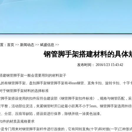
置：
首页
>>
新闻动态
>>
斌盛信息
>>
钢管脚手架搭建材料的具体
发布时间： 2016/1/23 15:43:42
搭建钢管脚手架一般会需要用到的材料架子
有钢管脚手架、盘扣脚手架钢管脚手架有48mm钢管、直角卡扣、旋转卡扣、十字
对于钢管脚手架材料的选择标准
手架搭设使用的扣件应符合建设部《钢管脚手架扣件标准》，规格与钢管匹配，采
平整，活动部位灵活，夹紧钢管时开口处最小距离不小于5mm。钢管脚手架选用外径48
纹、分层、压痕等缺陷，搭设前进行保养，除锈并统一涂黄色油漆。
扣件的材质及规格要求
专门用来对钢管脚手架杆件进行连接的，它有同转直角(十字)和对接(一字)三种形