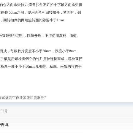
沿轴心方向承受拉力;直角扣件不许沿十字轴方向承受扭
40-50nm之间，使用直角和回转扣件，紧固时，钢
，回转扣件的两端旋转面间隙要小于1mm.
14号镀锌铁丝绑扎，以防开裂，不得使用腐朽、虫蛀、
，每根竹片宽度不小于30mm，厚度小于8mm，
竹片脚手板是用螺栓将侧立的竹片并拉连接而成，螺栓直径
50mm，板厚一般不小于50mm.凡虫蛀、粘脆、松散的竹脚手
庆斌盛高空作业吊篮租赁服务?
103号
户咨询。