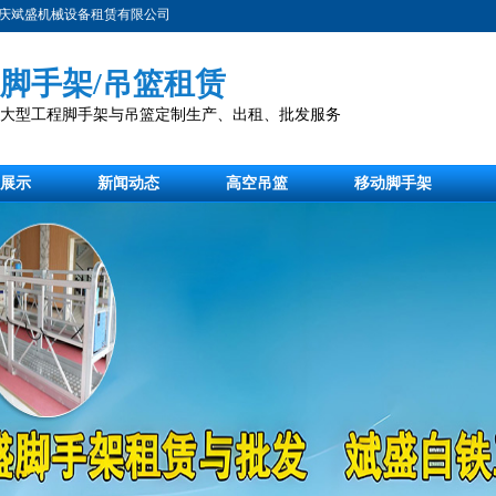
庆斌盛机械设备租赁有限公司
脚手架/吊篮租赁
注大型工程脚手架与吊篮定制生产、出租、批发服务
展示
新闻动态
高空吊篮
移动脚手架